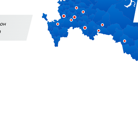
фон
а