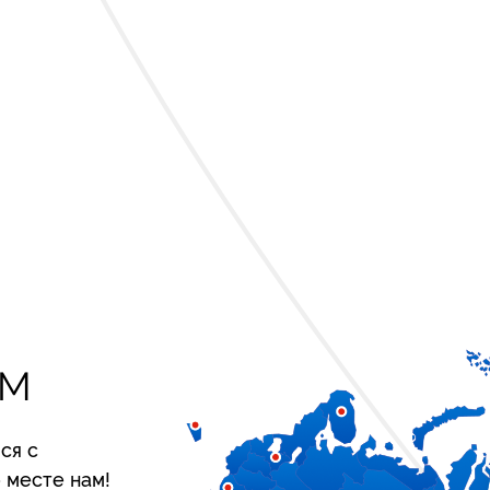
ЕМ
ся с
 месте нам!